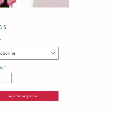
Prix
0 $
*
ctionner
té
*
Ajouter au panier