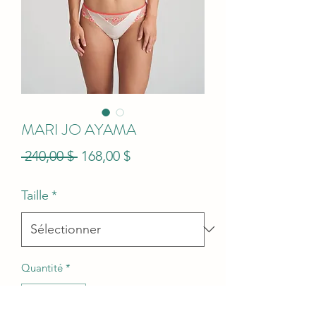
MARI JO AYAMA
Prix
Prix
 240,00 $ 
168,00 $
original
promotionnel
Taille
*
Quantité
*