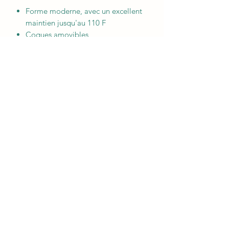
Forme moderne, avec un excellent
maintien jusqu'au 110 F
Coques amovibles
Doublé en matière gainante pour
un maintien optimal
Bretelles réglables et multipositions
avec fermoirs clip
Bouclerie et fermoirs en Zamac : ne
chauffe pas au soleil, ne s'oxyde pas
et est anti-allergique
Matière douce texturée avec fil de
lurex brillant
©2021 par LES DESSOUS POUR DEUX. Créé avec
Wix.com